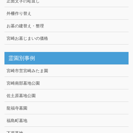
正面文字の彫直し
外柵作り替え
お墓の建替え・整理
宮崎お墓じまいの価格
霊園別事例
宮崎市営宮崎みたま園
宮崎南部墓地公園
佐土原墓地公園
龍福寺墓園
福島町墓地
下原墓地