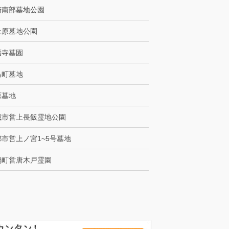
崎南部墓地公園
土原墓地公園
福寺墓園
島町墓地
原墓地
城市営上長飯霊地公園
市営上ノ宮1~5号墓地
鍋町営唐木戸霊園