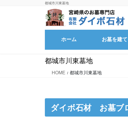
コ
ナ
都城市川東墓地
ン
ビ
テ
ゲ
ン
ー
ツ
シ
ホーム
お墓を建て
に
ョ
移
ン
洋型墓石の事例
動
に
都城市川東墓地
移
和型・和洋型墓石の
動
HOME
都城市川東墓地
ダイボ石材 お墓ブ