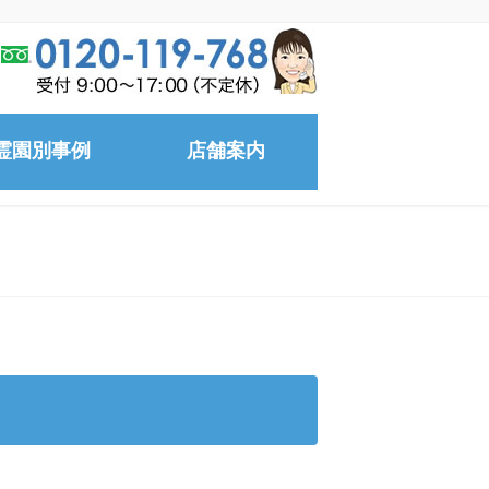
霊園別事例
店舗案内
宮崎みたま園
墓地公園
地公園
園
地