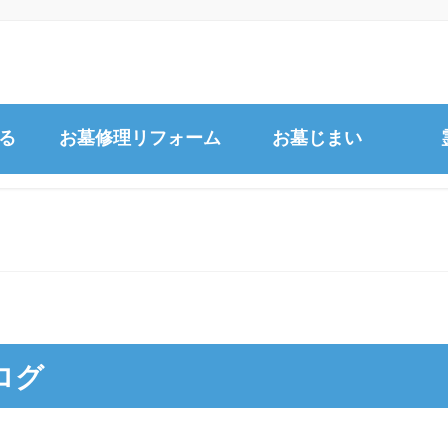
る
お墓修理リフォーム
お墓じまい
文字の追加彫刻
宮崎市営
事例
お墓のクリーニング
宮崎南部
お墓の引越し
佐土原墓
正面文字の彫直し
龍福寺墓
ログ
雑草対策の工事
福島町墓
樹木の撤去
下原墓地