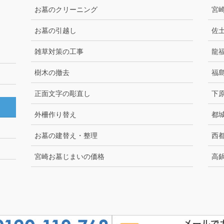
お墓のクリーニング
宮
お墓の引越し
佐
雑草対策の工事
龍
樹木の撤去
福
正面文字の彫直し
下
外柵作り替え
都
お墓の建替え・整理
西都
宮崎お墓じまいの価格
高
Copyright © 宮崎の墓石ならダイボ石材店 All Rights Reserved.