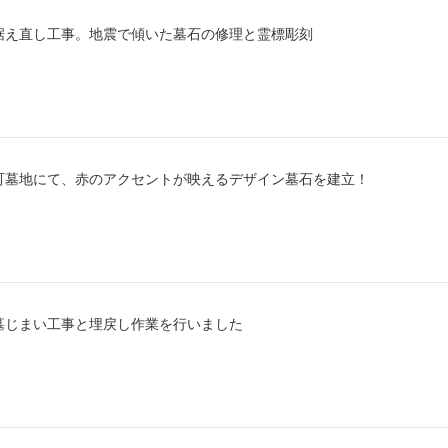
据え直し工事。地震で傾いた墓石の修理と霊標彫刻
お墓の建替え・整理
都城市営
外柵作り替え
上ノ宮1~
高鍋町営
町墓地にて、赤のアクセントが映えるデザイン墓石を建立！
墓じまい工事と埋戻し作業を行いました