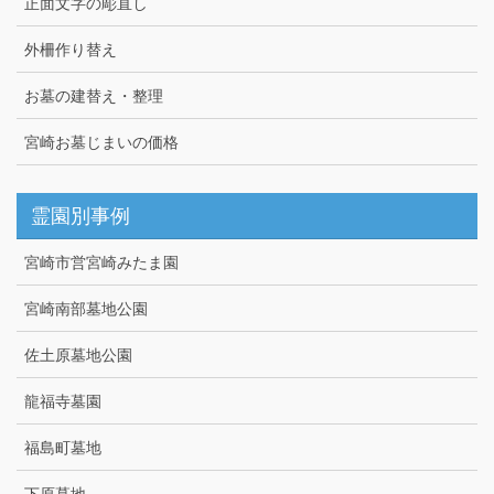
正面文字の彫直し
外柵作り替え
お墓の建替え・整理
宮崎お墓じまいの価格
霊園別事例
宮崎市営宮崎みたま園
宮崎南部墓地公園
佐土原墓地公園
龍福寺墓園
福島町墓地
下原墓地