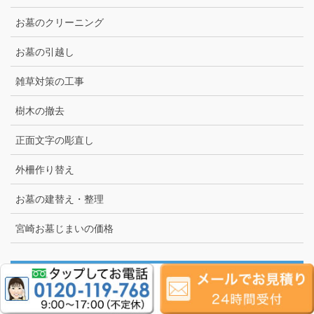
お墓のクリーニング
お墓の引越し
雑草対策の工事
樹木の撤去
正面文字の彫直し
外柵作り替え
お墓の建替え・整理
宮崎お墓じまいの価格
霊園別事例
宮崎市営宮崎みたま園