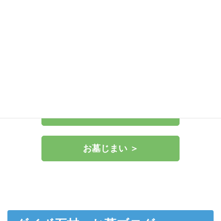
お墓を建てたい ＞
彫刻や修理をしたい ＞
お墓じまい ＞