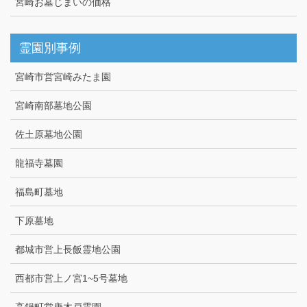
宮崎お墓じまいの価格
霊園別事例
宮崎市営宮崎みたま園
宮崎南部墓地公園
佐土原墓地公園
龍福寺墓園
福島町墓地
下原墓地
都城市営上長飯霊地公園
西都市営上ノ宮1~5号墓地
高鍋町営唐木戸霊園